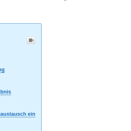
ng
ebnis
austausch ein