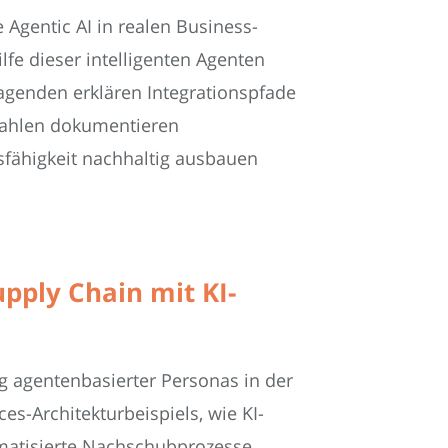
 Agentic AI in realen Business-
lfe dieser intelligenten Agenten
agenden erklären Integrationspfade
nzahlen dokumentieren
sfähigkeit nachhaltig ausbauen
pply Chain mit KI-
g agentenbasierter Personas in der
s-Architekturbeispiels, wie KI-
omatisierte Nachschubprozesse