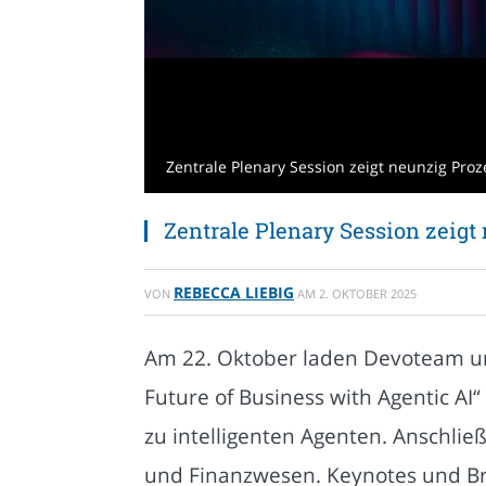
Zentrale Plenary Session zeigt neunzig Pro
Zentrale Plenary Session zeigt
REBECCA LIEBIG
VON
AM
2. OKTOBER 2025
Am 22. Oktober laden Devoteam un
Future of Business with Agentic AI
zu intelligenten Agenten. Anschlie
und Finanzwesen. Keynotes und Br