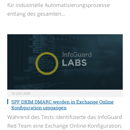
für industrielle Automatisierungsprozesse
entlang des gesamten…
14. JULI 2026
SPF DKIM DMARC werden in Exchange Online
Konfiguration umgangen
Während des Tests identifizierte das InfoGuard
Red Team eine Exchange Online-Konfiguration,