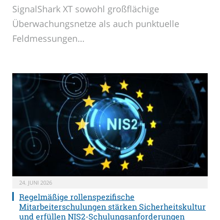
SignalShark XT sowohl großflächige
Überwachungsnetze als auch punktuelle
Feldmessungen…
24. JUNI 2026
Regelmäßige rollenspezifische
Mitarbeiterschulungen stärken Sicherheitskultur
und erfüllen NIS2-Schulungsanforderungen