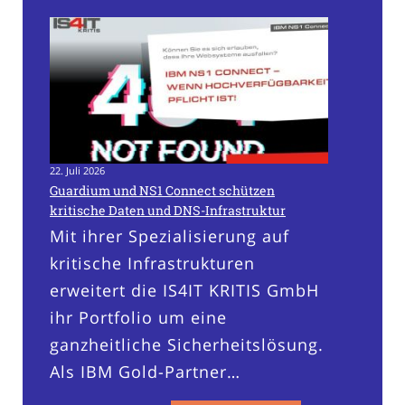
22. Juli 2026
Guardium und NS1 Connect schützen
kritische Daten und DNS-Infrastruktur
Mit ihrer Spezialisierung auf
kritische Infrastrukturen
erweitert die IS4IT KRITIS GmbH
ihr Portfolio um eine
ganzheitliche Sicherheitslösung.
Als IBM Gold-Partner…