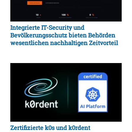
Integrierte IT-Security und
Bevölkerungsschutz bieten Behörden
wesentlichen nachhaltigen Zeitvorteil
Zertifizierte k0s und k0rdent