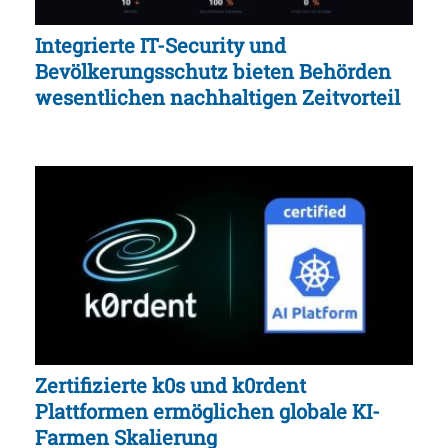
Integrierte IT-Security und
Bevölkerungsschutz bieten Behörden
wesentlichen nachhaltigen Zeitvorteil
Zertifizierte k0s und k0rdent
Plattformen ermöglichen globale KI-
Farmen Skalierung