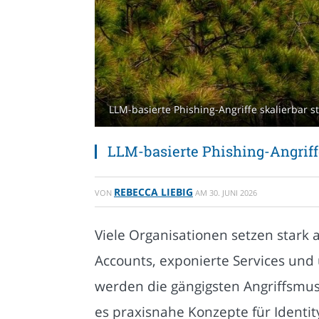
LLM-basierte Phishing-Angriffe skalierbar st
LLM-basierte Phishing-Angriffe 
REBECCA LIEBIG
VON
AM
30. JUNI 2026
Viele Organisationen setzen stark 
Accounts, exponierte Services und
werden die gängigsten Angriffsmust
es praxisnahe Konzepte für Identi