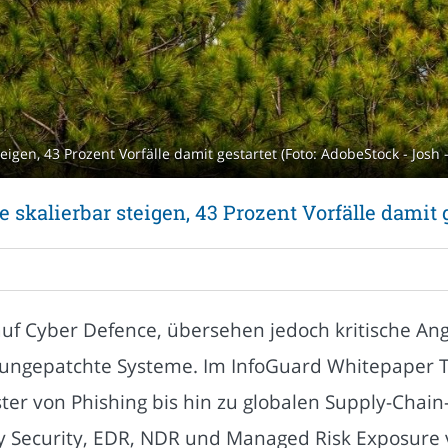
eigen, 43 Prozent Vorfälle damit gestartet (Foto: AdobeStock - Josh
skalierbar steigen, 43 Prozent Vorfälle damit 
auf Cyber Defence, übersehen jedoch kritische Ang
 ungepatchte Systeme. Im InfoGuard Whitepaper Th
er von Phishing bis hin zu globalen Supply-Chain-
ty Security, EDR, NDR und Managed Risk Exposure v