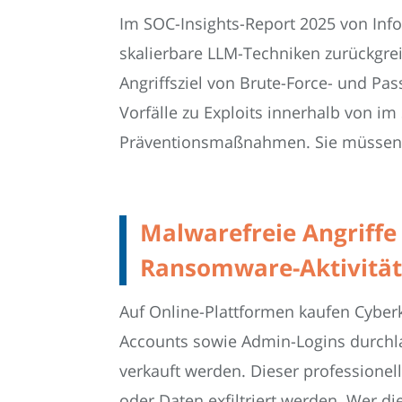
Im SOC-Insights-Report 2025 von InfoG
skalierbare LLM-Techniken zurückgrei
Angriffsziel von Brute-Force- und Pa
Vorfälle zu Exploits innerhalb von i
Präventionsmaßnahmen. Sie müssen 
Malwarefreie Angriffe
Ransomware-Aktivitä
Auf Online-Plattformen kaufen Cyberk
Accounts sowie Admin-Logins durchlau
verkauft werden. Dieser professionel
oder Daten exfiltriert werden. Wer d