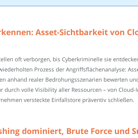
rkennen: Asset-Sichtbarkeit von C
llen oft verborgen, bis Cyberkriminelle sie entdeck
iederholten Prozess der Angriffsflächenanalyse: Asse
iken anhand realer Bedrohungsszenarien bewerten un
r durch volle Visibility aller Ressourcen – von Cloud
rnehmen versteckte Einfallstore präventiv schließen.
shing dominiert, Brute Force und S