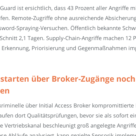
uard ist ersichtlich, dass 43 Prozent aller Angriffe m
fen. Remote-Zugriffe ohne ausreichende Absicherung 
ssword-Spraying-Versuchen. Öffentlich bekannte Schwa
m Schnitt 2,1 Tagen. Supply-Chain-Angriffe machen 1
Erkennung, Priorisierung und Gegenmaßnahmen im
 starten über Broker-Zugänge noch 
ten
riminelle über Initial Access Broker kompromittiert
fen dort Qualitätsprüfungen, bevor sie als sofort ei
le Vertriebskanal beschleunigt groß angelegte Angriff
iese Abläufe analysiert, kann gezielte Sensorik imple