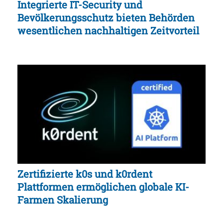
Integrierte IT-Security und
Bevölkerungsschutz bieten Behörden
wesentlichen nachhaltigen Zeitvorteil
Zertifizierte k0s und k0rdent
Plattformen ermöglichen globale KI-
Farmen Skalierung