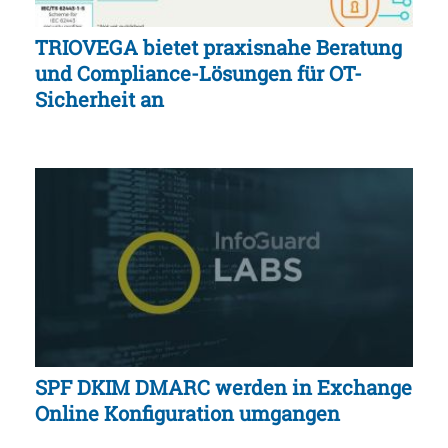
TRIOVEGA bietet praxisnahe Beratung
und Compliance-Lösungen für OT-
Sicherheit an
SPF DKIM DMARC werden in Exchange
Online Konfiguration umgangen