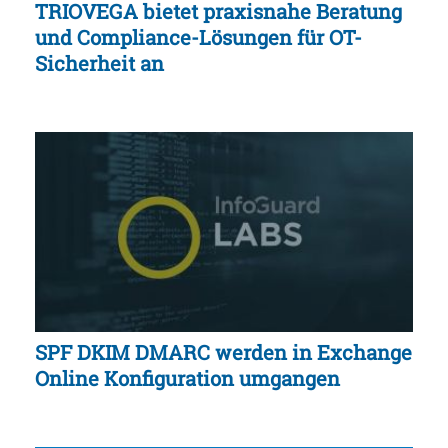
TRIOVEGA bietet praxisnahe Beratung
und Compliance-Lösungen für OT-
Sicherheit an
SPF DKIM DMARC werden in Exchange
Online Konfiguration umgangen