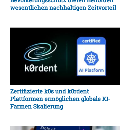
wesentlichen nachhaltigen Zeitvorteil
Zertifizierte k0s und k0rdent
Plattformen ermöglichen globale KI-
Farmen Skalierung