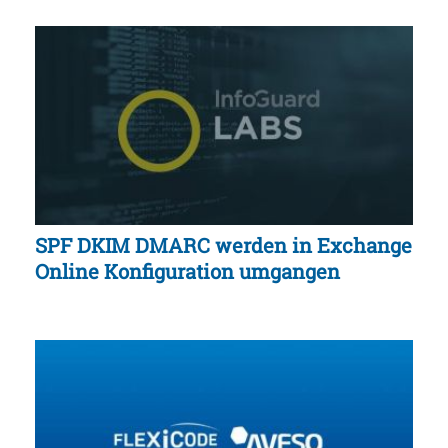
SPF DKIM DMARC werden in Exchange
Online Konfiguration umgangen