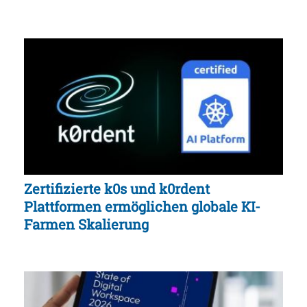
Zertifizierte k0s und k0rdent
Plattformen ermöglichen globale KI-
Farmen Skalierung