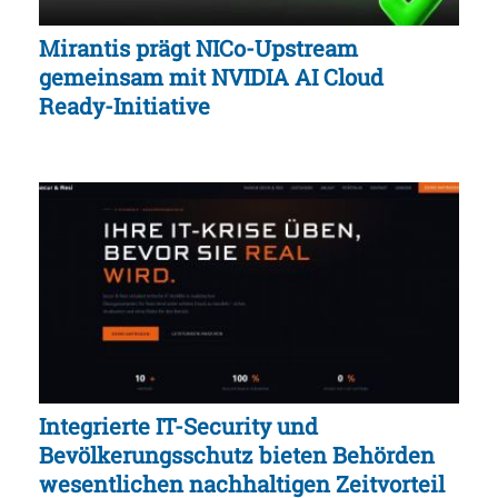
Mirantis prägt NICo-Upstream
gemeinsam mit NVIDIA AI Cloud
Ready-Initiative
Integrierte IT-Security und
Bevölkerungsschutz bieten Behörden
wesentlichen nachhaltigen Zeitvorteil