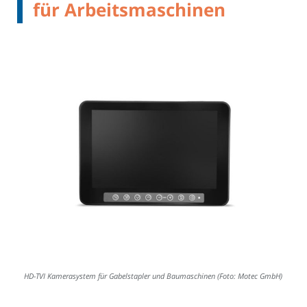
für Arbeitsmaschinen
HD-TVI Kamerasystem für Gabelstapler und Baumaschinen (Foto: Motec GmbH)