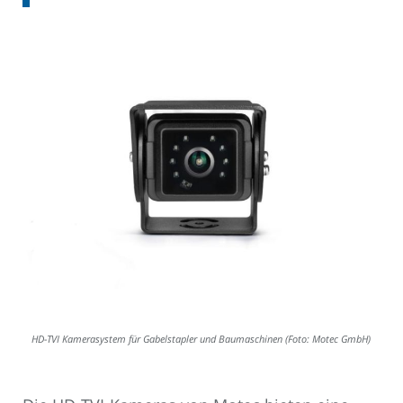
HD-TVI Kamerasystem für Gabelstapler und Baumaschinen (Foto: Motec GmbH)