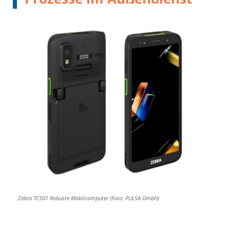
Zebra TC501 Robuste Mobilcomputer (Foto: PULSA GmbH)