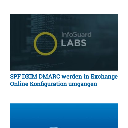
SPF DKIM DMARC werden in Exchange
Online Konfiguration umgangen