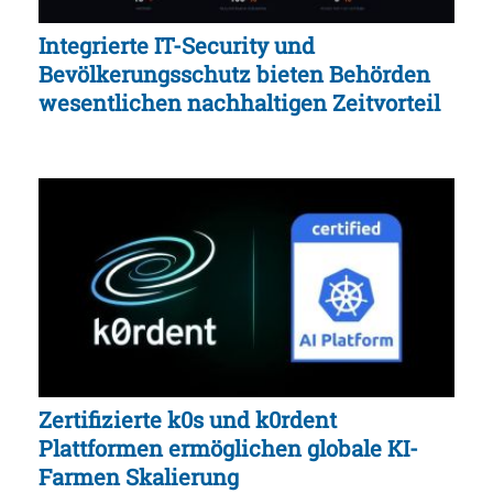
Integrierte IT-Security und
Bevölkerungsschutz bieten Behörden
wesentlichen nachhaltigen Zeitvorteil
Zertifizierte k0s und k0rdent
Plattformen ermöglichen globale KI-
Farmen Skalierung