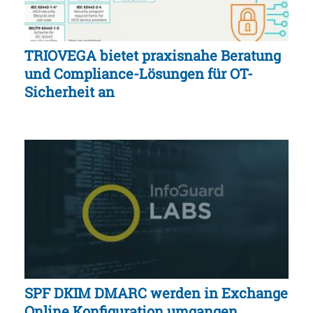
TRIOVEGA bietet praxisnahe Beratung
und Compliance-Lösungen für OT-
Sicherheit an
SPF DKIM DMARC werden in Exchange
Online Konfiguration umgangen