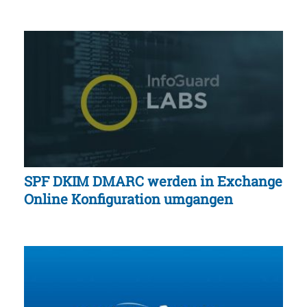
SPF DKIM DMARC werden in Exchange
Online Konfiguration umgangen