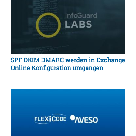
SPF DKIM DMARC werden in Exchange
Online Konfiguration umgangen