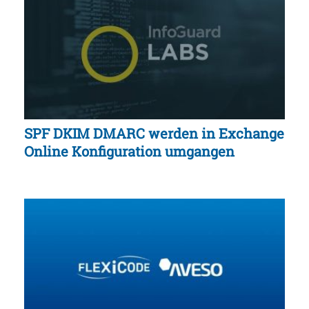
SPF DKIM DMARC werden in Exchange
Online Konfiguration umgangen