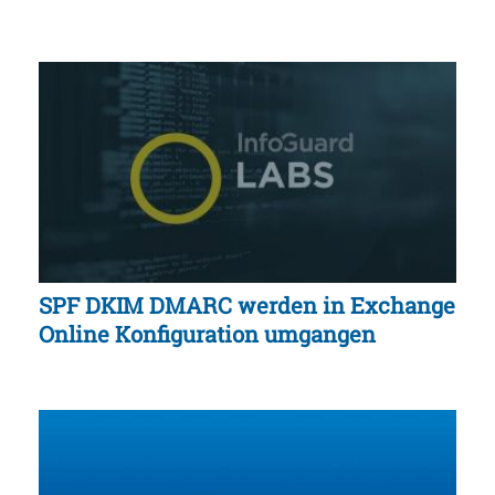
SPF DKIM DMARC werden in Exchange
Online Konfiguration umgangen