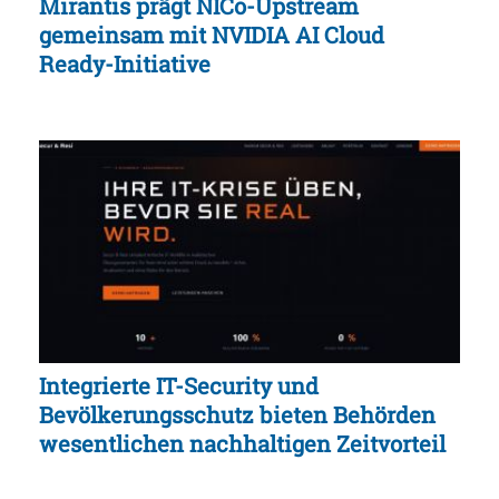
Mirantis prägt NICo-Upstream
gemeinsam mit NVIDIA AI Cloud
Ready-Initiative
Integrierte IT-Security und
Bevölkerungsschutz bieten Behörden
wesentlichen nachhaltigen Zeitvorteil