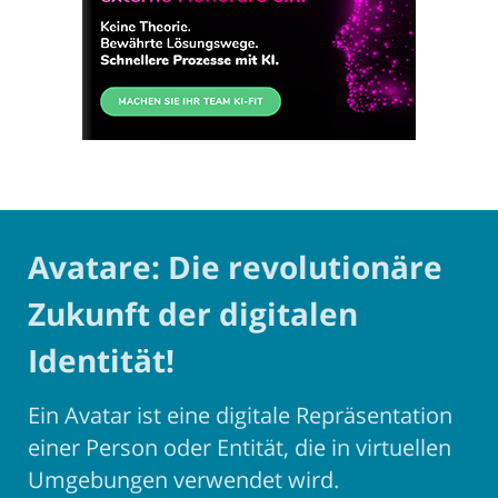
Avatare: Die revolutionäre
Zukunft der digitalen
Identität!
Ein Avatar ist eine digitale Repräsentation
einer Person oder Entität, die in virtuellen
Umgebungen verwendet wird.