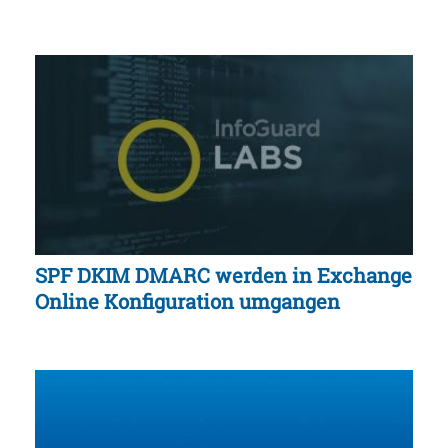
SPF DKIM DMARC werden in Exchange
Online Konfiguration umgangen