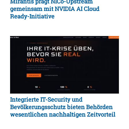
Mirantis prägt NICo-Upstream
gemeinsam mit NVIDIA AI Cloud
Ready-Initiative
Integrierte IT-Security und
Bevölkerungsschutz bieten Behörden
wesentlichen nachhaltigen Zeitvorteil