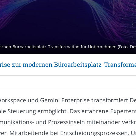
ernen Büroarbeitsplatz-Transformation für Unternehmen (Foto: 
rise zur modernen Büroarbeitsplatz-Transform
Workspace und Gemini Enterprise transformiert De
ale Steuerung ermöglicht. Das erfahrene Expertent
mmunikations- und Prozessinseln miteinander ver
tzen Mitarbeitende bei Entscheidungsprozessen.