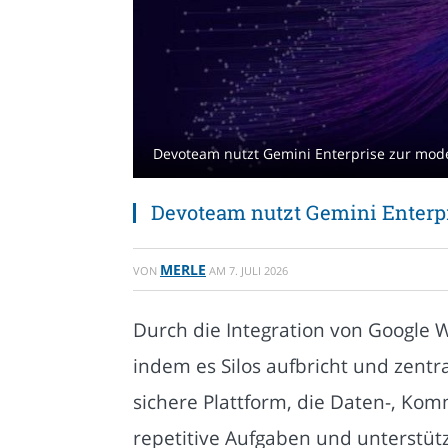
Devoteam nutzt Gemini Enterprise zur mod
Devoteam nutzt Gemini Enterp
MERLE
VON
AM
7. JULI 2026
Durch die Integration von Google 
indem es Silos aufbricht und zentr
sichere Plattform, die Daten-, Ko
repetitive Aufgaben und unterstü