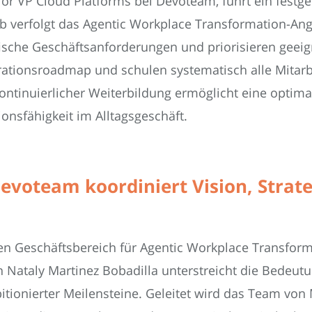
ior VP Cloud Platforms bei Devoteam, führt ein fest
b verfolgt das Agentic Workplace Transformation-Ange
ische Geschäftsanforderungen und priorisieren geeign
egrationsroadmap und schulen systematisch alle Mitar
ontinuierlicher Weiterbildung ermöglicht eine opti
onsfähigkeit im Alltagsgeschäft.
voteam koordiniert Vision, Strate
n Geschäftsbereich für Agentic Workplace Transforma
n Nataly Martinez Bobadilla unterstreicht die Bedeut
tionierter Meilensteine. Geleitet wird das Team von