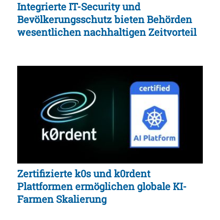
Integrierte IT-Security und
Bevölkerungsschutz bieten Behörden
wesentlichen nachhaltigen Zeitvorteil
Zertifizierte k0s und k0rdent
Plattformen ermöglichen globale KI-
Farmen Skalierung