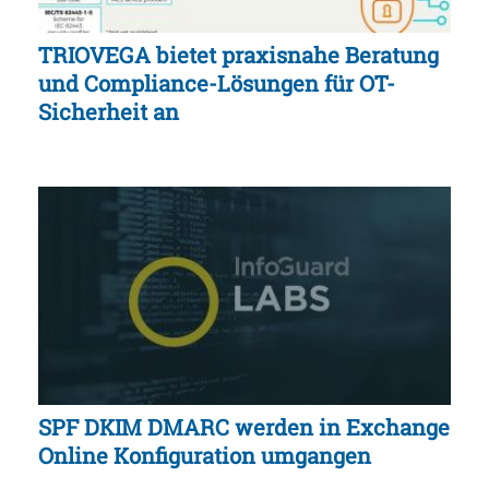
TRIOVEGA bietet praxisnahe Beratung
und Compliance-Lösungen für OT-
Sicherheit an
SPF DKIM DMARC werden in Exchange
Online Konfiguration umgangen