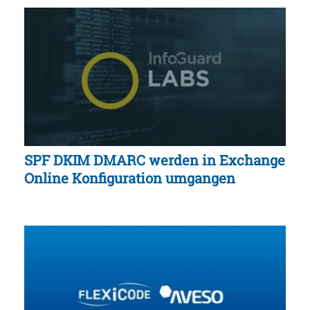
SPF DKIM DMARC werden in Exchange
Online Konfiguration umgangen