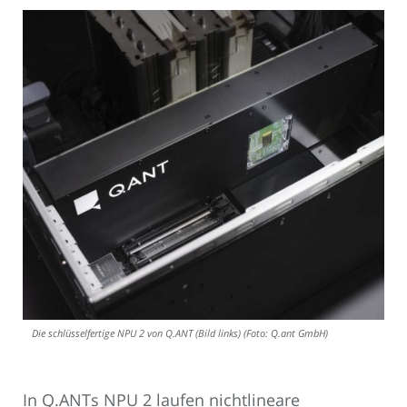
Die schlüsselfertige NPU 2 von Q.ANT (Bild links) (Foto: Q.ant GmbH)
In Q.ANTs NPU 2 laufen nichtlineare