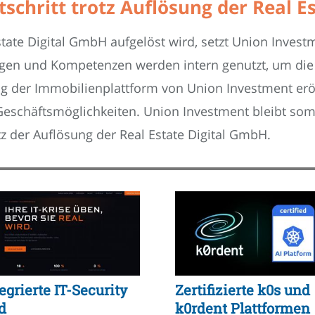
schritt trotz Auflösung der Real E
ate Digital GmbH aufgelöst wird, setzt Union Investm
ungen und Kompetenzen werden intern genutzt, um die 
ng der Immobilienplattform von Union Investment erö
eschäftsmöglichkeiten. Union Investment bleibt somi
tz der Auflösung der Real Estate Digital GmbH.
egrierte IT-Security
Zertifizierte k0s und
d
k0rdent Plattformen