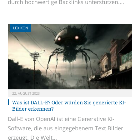
durch hochwertige Backlinks unterstützen.…
LEXIKON
22. AUGUST 2023
Was ist DALL-E? Oder würden Sie generierte KI-
Bilder erkennen?
Dall-E von OpenAI ist eine Generative KI-
Software, die aus eingegebenem Text Bilder
erzeugt. Die Welt…