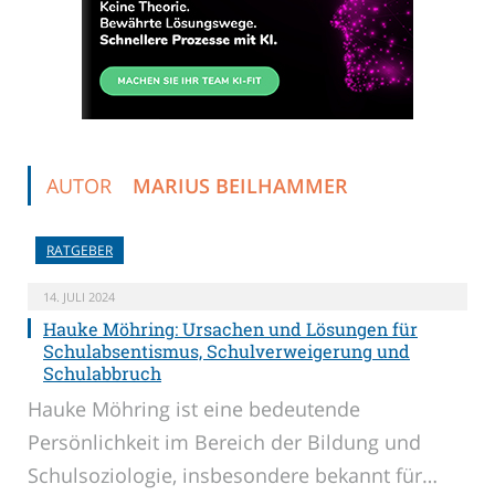
AUTOR
MARIUS BEILHAMMER
RATGEBER
14. JULI 2024
Hauke Möhring: Ursachen und Lösungen für
Schulabsentismus, Schulverweigerung und
Schulabbruch
Hauke Möhring ist eine bedeutende
Persönlichkeit im Bereich der Bildung und
Schulsoziologie, insbesondere bekannt für…