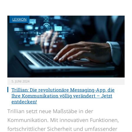
LEXIKON
5. JUNI 2024
Trillian: Die revolutionäre Messaging-App, die
Ihre Kommunikation völlig verändert – Jetzt
entdecken!
Trillian setzt neue Maßstäbe in der
Kommunikation. Mit innovativen Funktionen,
fortschrittlicher Sicherheit und umfassender