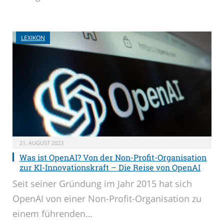
LEXIKON
21. AUGUST 2023
Was ist OpenAI? Von der Non-Profit-Organisation
zur KI-Innovationskraft – Die Reise von OpenAI
Seit seiner Gründung im Jahr 2015 hat sich
OpenAI von einer Non-Profit-Organisation zu
einem führenden…