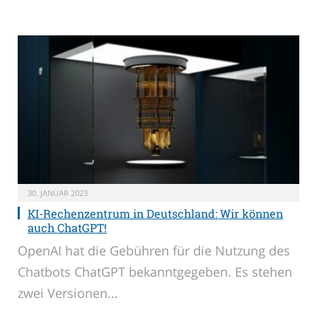
30. JANUAR 2023
KI-Rechenzentrum in Deutschland: Wir können
auch ChatGPT!
OpenAI hat die Gebühren für die Nutzung des
Chatbots ChatGPT bekanntgegeben. Es stehen
zwei Versionen…