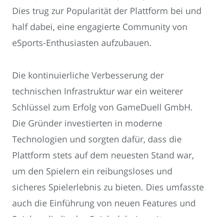
Dies trug zur Popularität der Plattform bei und
half dabei, eine engagierte Community von
eSports-Enthusiasten aufzubauen.
Die kontinuierliche Verbesserung der
technischen Infrastruktur war ein weiterer
Schlüssel zum Erfolg von GameDuell GmbH.
Die Gründer investierten in moderne
Technologien und sorgten dafür, dass die
Plattform stets auf dem neuesten Stand war,
um den Spielern ein reibungsloses und
sicheres Spielerlebnis zu bieten. Dies umfasste
auch die Einführung von neuen Features und