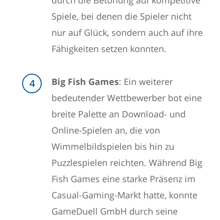
Spiele, bei denen die Spieler nicht
nur auf Glück, sondern auch auf ihre
Fähigkeiten setzen konnten.
Big Fish Games
: Ein weiterer
bedeutender Wettbewerber bot eine
breite Palette an Download- und
Online-Spielen an, die von
Wimmelbildspielen bis hin zu
Puzzlespielen reichten. Während Big
Fish Games eine starke Präsenz im
Casual-Gaming-Markt hatte, konnte
GameDuell GmbH durch seine