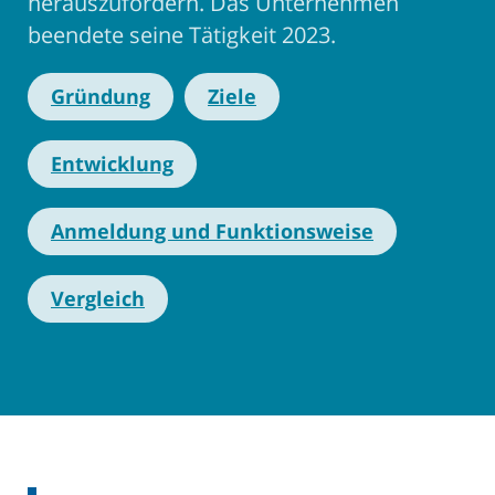
herauszufordern. Das Unternehmen
beendete seine Tätigkeit 2023.
Gründung
Ziele
Entwicklung
Anmeldung und Funktionsweise
Vergleich