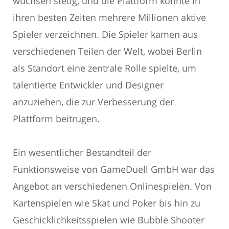
wuchsen stetig, und die Plattform konnte in
ihren besten Zeiten mehrere Millionen aktive
Spieler verzeichnen. Die Spieler kamen aus
verschiedenen Teilen der Welt, wobei Berlin
als Standort eine zentrale Rolle spielte, um
talentierte Entwickler und Designer
anzuziehen, die zur Verbesserung der
Plattform beitrugen.
Ein wesentlicher Bestandteil der
Funktionsweise von GameDuell GmbH war das
Angebot an verschiedenen Onlinespielen. Von
Kartenspielen wie Skat und Poker bis hin zu
Geschicklichkeitsspielen wie Bubble Shooter