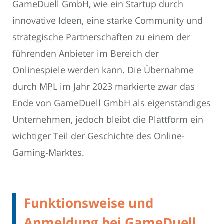
GameDuell GmbH, wie ein Startup durch
innovative Ideen, eine starke Community und
strategische Partnerschaften zu einem der
führenden Anbieter im Bereich der
Onlinespiele werden kann. Die Übernahme
durch MPL im Jahr 2023 markierte zwar das
Ende von GameDuell GmbH als eigenständiges
Unternehmen, jedoch bleibt die Plattform ein
wichtiger Teil der Geschichte des Online-
Gaming-Marktes.
Funktionsweise und
Anmeldung bei GameDuell