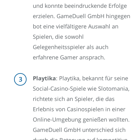
und konnte beeindruckende Erfolge
erzielen. GameDuell GmbH hingegen
bot eine vielfältigere Auswahl an
Spielen, die sowohl
Gelegenheitsspieler als auch
erfahrene Gamer ansprach.
Playtika
: Playtika, bekannt für seine
Social-Casino-Spiele wie Slotomania,
richtete sich an Spieler, die das
Erlebnis von Casinospielen in einer
Online-Umgebung genießen wollten.
GameDuell GmbH unterschied sich
durch die Betonung auf kompetitive