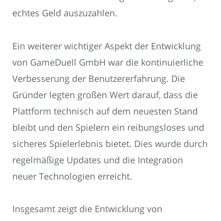
echtes Geld auszuzahlen.
Ein weiterer wichtiger Aspekt der Entwicklung
von GameDuell GmbH war die kontinuierliche
Verbesserung der Benutzererfahrung. Die
Gründer legten großen Wert darauf, dass die
Plattform technisch auf dem neuesten Stand
bleibt und den Spielern ein reibungsloses und
sicheres Spielerlebnis bietet. Dies wurde durch
regelmäßige Updates und die Integration
neuer Technologien erreicht.
Insgesamt zeigt die Entwicklung von