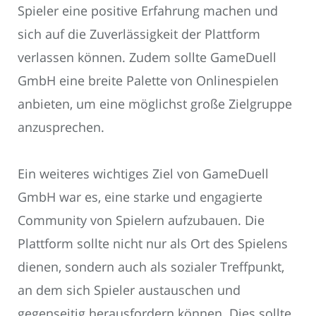
Spieler eine positive Erfahrung machen und
sich auf die Zuverlässigkeit der Plattform
verlassen können. Zudem sollte GameDuell
GmbH eine breite Palette von Onlinespielen
anbieten, um eine möglichst große Zielgruppe
anzusprechen.
Ein weiteres wichtiges Ziel von GameDuell
GmbH war es, eine starke und engagierte
Community von Spielern aufzubauen. Die
Plattform sollte nicht nur als Ort des Spielens
dienen, sondern auch als sozialer Treffpunkt,
an dem sich Spieler austauschen und
gegenseitig herausfordern können. Dies sollte