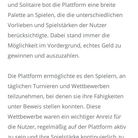
und Solitaire bot die Plattform eine breite
Palette an Spielen, die die unterschiedlichen
Vorlieben und Spielstärken der Nutzer
berücksichtigte. Dabei stand immer die
Möglichkeit im Vordergrund, echtes Geld zu
gewinnen und auszuzahlen.
Die Plattform ermöglichte es den Spielern, an
täglichen Turnieren und Wettbewerben
teilzunehmen, bei denen sie ihre Fähigkeiten
unter Beweis stellen konnten. Diese
Wettbewerbe waren ein wichtiger Anreiz für
die Nutzer, regelmäßig auf der Plattform aktiv
zu sein und ihre Spielstärke kontinuierlich zu