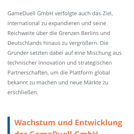
GameDuell GmbH verfolgte auch das Ziel,
international zu expandieren und seine
Reichweite über die Grenzen Berlins und
Deutschlands hinaus zu vergrößern. Die
Gründer setzten dabei auf eine Mischung aus
technischer Innovation und strategischen
Partnerschaften, um die Plattform global
bekannt zu machen und neue Märkte zu
erschließen.
Wachstum und Entwicklung