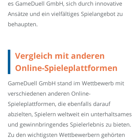
es GameDuell GmbH, sich durch innovative
Ansätze und ein vielfältiges Spielangebot zu
behaupten.
Vergleich mit anderen
Online-Spieleplattformen
GameDuell GmbH stand im Wettbewerb mit
verschiedenen anderen Online-
Spieleplattformen, die ebenfalls darauf
abzielten, Spielern weltweit ein unterhaltsames
und gewinnbringendes Spielerlebnis zu bieten.
Zu den wichtigsten Wettbewerbern gehörten