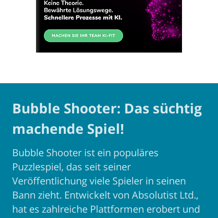
Bubble Shooter: Das süchtig
machende Spiel!
Bubble Shooter ist ein populäres
Puzzlespiel, das seit seiner
Veröffentlichung viele Spieler in seinen
Bann zieht. Entwickelt von Absolutist Ltd.,
hat es zahlreiche Plattformen erobert und