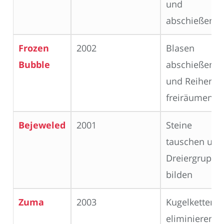
und
abschießen
Frozen
2002
Blasen
Bubble
abschießen
und Reihen
freiräumen
Bejeweled
2001
Steine
tauschen und
Dreiergruppe
bilden
Zuma
2003
Kugelketten
eliminieren