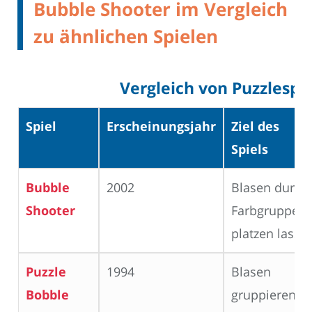
Bubble Shooter im Vergleich
zu ähnlichen Spielen
Vergleich von Puzzlespi
Spiel
Erscheinungsjahr
Ziel des
Spiels
Bubble
2002
Blasen durch
Shooter
Farbgruppen
platzen lasse
Puzzle
1994
Blasen
Bobble
gruppieren